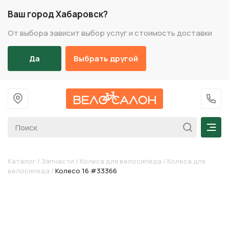
Ваш город Хабаровск?
От выбора зависит выбор услуг и стоимость доставки
Да
Выбрать другой
На главную
+7 (
Мен
Каталог
/
Запчасти
/
Колеса для велосипеда
/
Колеса для
велосипеда
/
Колесо 16 #33366