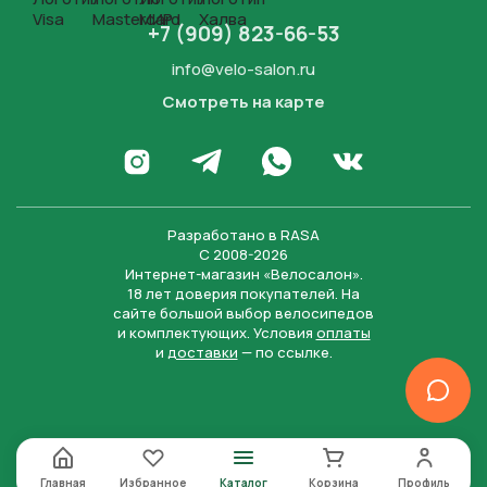
+7 (909) 823-66-53
info@velo-salon.ru
Смотреть на карте
Закрыть
Написать в WhatsApp
Перейти в Инстаграм
Написать в Телеграм
Перейти во Вконта
Разработано в
RASA
С 2008-2026
Интернет-магазин «Велосалон».
18 лет доверия покупателей. На
сайте большой выбор велосипедов
и комплектующих. Условия
оплаты
и
доставки
— по ссылке.
Отправить
Нажимая на кнопку “Отправить заявку”, вы даете
согласие на обработку персональных данных и
соглашаетесь с политикой конфиденциальности
Главная
Избранное
Каталог
Корзина
Профиль