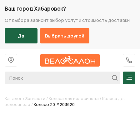
Ваш город Хабаровск?
От выбора зависит выбор услуг и стоимость доставки
Да
Выбрать другой
На главную
+7 (
Мен
Каталог
/
Запчасти
/
Колеса для велосипеда
/
Колеса для
велосипеда
/
Колесо 20 #203620