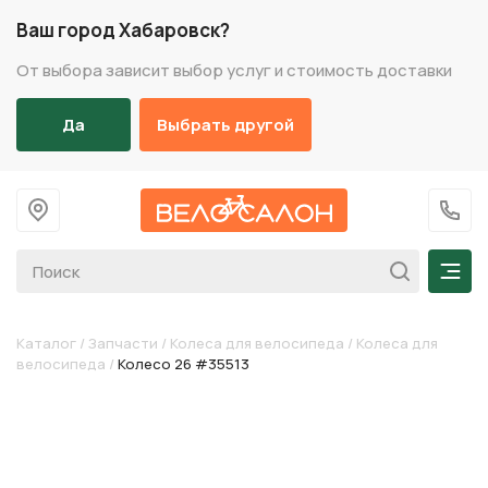
Ваш город Хабаровск?
От выбора зависит выбор услуг и стоимость доставки
Да
Выбрать другой
На главную
+7 (
Мен
Каталог
/
Запчасти
/
Колеса для велосипеда
/
Колеса для
велосипеда
/
Колесо 26 #35513