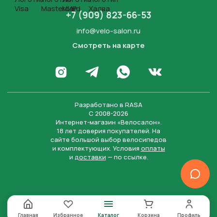
+7 (909) 823-66-53
info@velo-salon.ru
Смотреть на карте
Закрыть
Написать в WhatsApp
Перейти в Инстаграм
Написать в Телеграм
Перейти во Вконта
Разработано в
RASA
С 2008-2026
Интернет-магазин «Велосалон».
18 лет доверия покупателей. На
сайте большой выбор велосипедов
и комплектующих. Условия
оплаты
и
доставки
— по ссылке.
Отправить
Нажимая на кнопку “Отправить заявку”, вы даете
согласие на обработку персональных данных и
соглашаетесь с политикой конфиденциальности
Главная
Избранное
Каталог
Корзина
Профиль