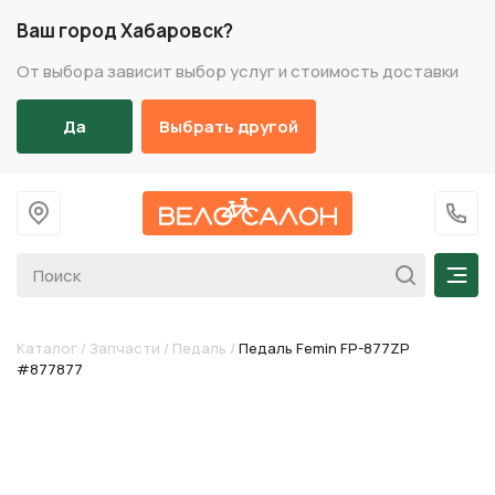
Ваш город Хабаровск?
От выбора зависит выбор услуг и стоимость доставки
Да
Выбрать другой
На главную
+7 (
Мен
Каталог
/
Запчасти
/
Педаль
/
Педаль Femin FP-877ZP
#877877