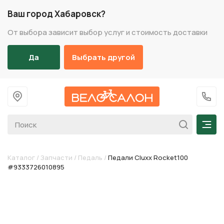
Ваш город Хабаровск?
От выбора зависит выбор услуг и стоимость доставки
Да
Выбрать другой
На главную
+7 (
Мен
Каталог
/
Запчасти
/
Педаль
/
Педали Cluxx Rocket100
#9333726010895