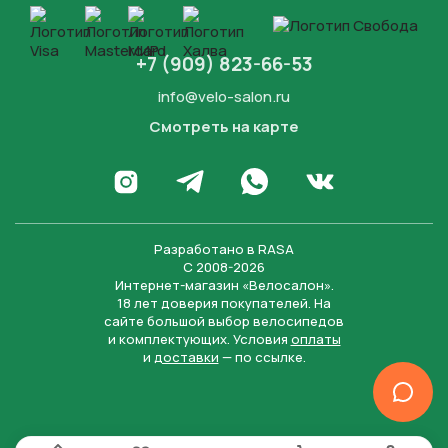
+7 (909) 823-66-53
info@velo-salon.ru
Смотреть на карте
Закрыть
Написать в WhatsApp
Перейти в Инстаграм
Написать в Телеграм
Перейти во Вконта
Разработано в
RASA
С 2008-2026
Интернет-магазин «Велосалон».
18 лет доверия покупателей. На
сайте большой выбор велосипедов
и комплектующих. Условия
оплаты
и
доставки
— по ссылке.
Отправить
Нажимая на кнопку “Отправить заявку”, вы даете