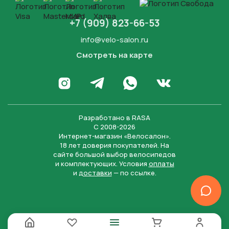
+7 (909) 823-66-53
info@velo-salon.ru
Смотреть на карте
Закрыть
Написать в WhatsApp
Перейти в Инстаграм
Написать в Телеграм
Перейти во Вконта
Разработано в
RASA
С 2008-2026
Интернет-магазин «Велосалон».
18 лет доверия покупателей. На
сайте большой выбор велосипедов
и комплектующих. Условия
оплаты
и
доставки
— по ссылке.
Отправить
Нажимая на кнопку “Отправить заявку”, вы даете
согласие на обработку персональных данных и