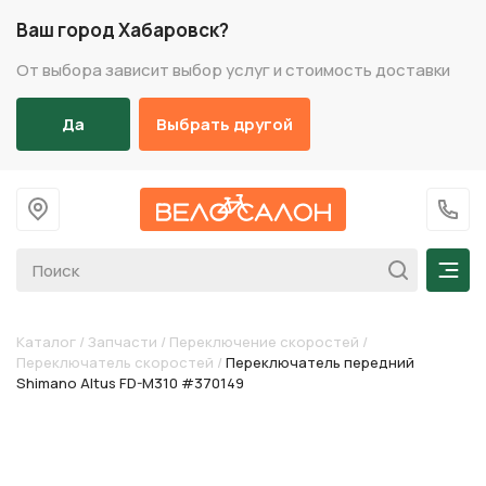
Ваш город Хабаровск?
От выбора зависит выбор услуг и стоимость доставки
Да
Выбрать другой
На главную
+7 (
Мен
Каталог
/
Запчасти
/
Переключение скоростей
/
Переключатель скоростей
/
Переключатель передний
Shimano Altus FD-M310 #370149