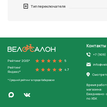
Нажимая 
Тип переключателя
персона
Контакты
На главную
+7 (909)
Рейтинг 2GIS*
5
info@vel
Рейтинг
4.7
Яндекс*
Смотреть
* Средний рейтинг в городе Хабаровске
Время работ
магазина:
Написать в Max
Ежедневно: c
Перейти во Вконтакте
по ХБК