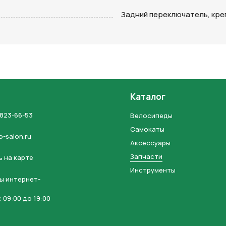
на кнопку “Отправить заявку”, вы даете
согласие на обработку
Задний переключатель, кре
льных данных и соглашаетесь с политикой конфиденциальности
Каталог
 823-66-53
Велосипеды
Самокаты
o-salon.ru
Аксессуары
Запчасти
 на карте
Инструменты
ы интернет-
 09:00 до 19:00