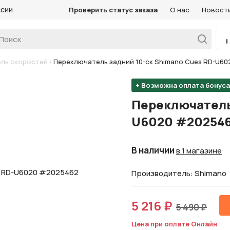
ссии
Проверить статус заказа
О нас
Новост
ль скоростей
/
Переключатель задний 10-ск Shimano Cues RD-U6
+ Возможна оплата бонус
Переключатель 
U6020 #20254
В наличии
в 1 магазине
Производитель: Shimano
5 216 ₽
5 490 ₽
Цена при оплате Онлайн