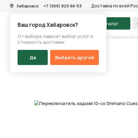
Доставка по всей Ро
Хабаровск
+7 (909) 823-66-53
На главную
Каталог
Ваш город Хабаровск?
От выбора зависит выбор услуг и
Каталог
/
Запчасти
/
Переключение скоростей
/
Переключате
стоимость доставки
Да
Выбрать другой