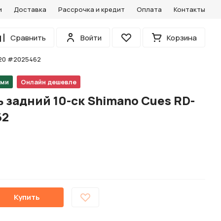
и
Доставка
Рассрочка и кредит
Оплата
Контакты
0
Сравнить
Войти
Корзина
Избранное
020 #2025462
ами
Онлайн дешевле
задний 10-ск Shimano Cues RD-
62
Купить