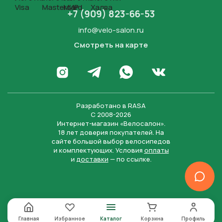
+7 (909) 823-66-53
info@velo-salon.ru
Смотреть на карте
Закрыть
Написать в WhatsApp
Перейти в Инстаграм
Написать в Телеграм
Перейти во Вконта
Разработано в
RASA
С 2008-2026
Интернет-магазин «Велосалон».
18 лет доверия покупателей. На
сайте большой выбор велосипедов
и комплектующих. Условия
оплаты
и
доставки
— по ссылке.
Отправить
Нажимая на кнопку “Отправить заявку”, вы даете
согласие на обработку персональных данных и
соглашаетесь с политикой конфиденциальности
Главная
Избранное
Каталог
Корзина
Профиль