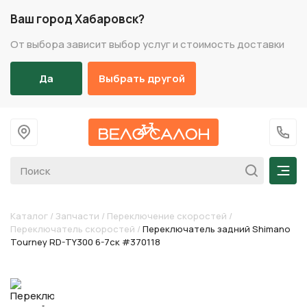
Ваш город Хабаровск?
От выбора зависит выбор услуг и стоимость доставки
Да
Выбрать другой
На главную
+7 (
Мен
Каталог
/
Запчасти
/
Переключение скоростей
/
Переключатель скоростей
/
Переключатель задний Shimano
Tourney RD-TY300 6-7ск #370118