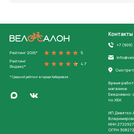
Контакты
На главную
+7 (909)
Рейтинг 2GIS*
5
info@vel
Рейтинг
4.7
Яндекс*
Смотреть
* Средний рейтинг в городе Хабаровске
Время работ
магазина:
Написать в Max
Ежедневно: c
Перейти во Вконтакте
по ХБК
ИП Девятко 
Владимиров
ИНН 2722927
ОГРН 308272