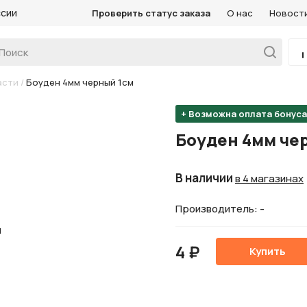
ссии
Проверить статус заказа
О нас
Новост
асти
/
Боуден 4мм черный 1см
+ Возможна оплата бонус
Боуден 4мм че
В наличии
в 4 магазинах
Производитель: -
4 ₽
Купить