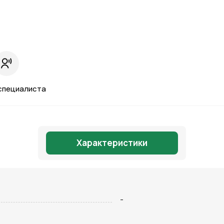
специалиста
Характеристики
Отправить
-
на кнопку “Отправить заявку”, вы даете
согласие на обработку
льных данных и соглашаетесь с политикой конфиденциальности