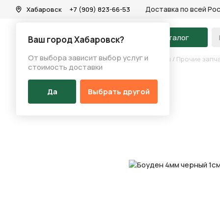
Доставка по всей Ро
Хабаровск
+7 (909) 823-66-53
На главную
Каталог
Ваш город Хабаровск?
От выбора зависит выбор услуг и
Каталог
/
Запчасти
/
Переключение скоростей
/
Прочие запч
стоимость доставки
Да
Выбрать другой