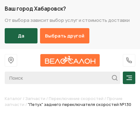
Ваш город Хабаровск?
От выбора зависит выбор услуг и стоимость доставки
Да
Выбрать другой
На главную
+7 (
Мен
Каталог
/
Запчасти
/
Переключение скоростей
/
Прочие
запчасти
/
"Петух" заднего переключателя скоростей №130