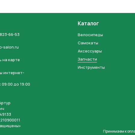
Каталог
 823-66-53
Велосипеды
Самокаты
o-salon.ru
Аксессуары
Запчасти
 на карте
Инструменты
ы интернет-
 09:00 до 19:00
Артур
ич
49133
210900011
защищены»
Принимаем к опл