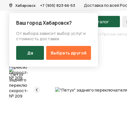
Доставка по всей Ро
Хабаровск
+7 (909) 823-66-53
На главную
Каталог
Ваш город Хабаровск?
От выбора зависит выбор услуг и
Каталог
/
Запчасти
/
Переключение скоростей
/
Прочие запч
стоимость доставки
Да
Выбрать другой