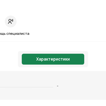
ощь специалиста
Характеристики
Отправить
-
на кнопку “Отправить заявку”, вы даете
согласие на обработку
льных данных и соглашаетесь с политикой конфиденциальности