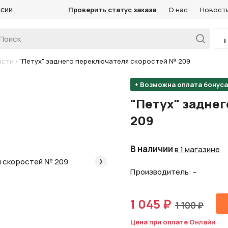
ссии
Проверить статус заказа
О нас
Новост
асти
/
"Петух" заднего переключателя скоростей № 209
+ Возможна оплата бонус
"Петух" задне
209
В наличии
в 1 магазине
Производитель: -
1 045 ₽
1 100 ₽
Цена при оплате Онлайн