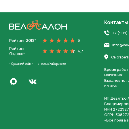
Контакты
На главную
+7 (909)
Рейтинг 2GIS*
5
info@vel
Рейтинг
4.7
Яндекс*
Смотреть
* Средний рейтинг в городе Хабаровске
Время работ
магазина:
Написать в Max
Ежедневно: c
Перейти во Вконтакте
по ХБК
ИП Девятко 
Владимиров
ИНН 2722927
ОГРН 308272
«Все права 