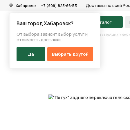
Доставка по всей Ро
Хабаровск
+7 (909) 823-66-53
На главную
Каталог
Ваш город Хабаровск?
От выбора зависит выбор услуг и
Каталог
/
Запчасти
/
Переключение скоростей
/
Прочие запч
стоимость доставки
Да
Выбрать другой