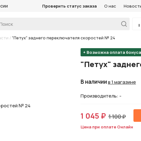
ссии
Проверить статус заказа
О нас
Новост
асти
/
"Петух" заднего переключателя скоростей № 24
+ Возможна оплата бонус
"Петух" задне
В наличии
в 1 магазине
Производитель: -
1 045 ₽
1 100 ₽
Цена при оплате Онлайн