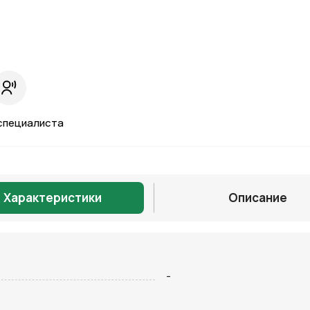
специалиста
Характеристики
Описание
Отправить
-
на кнопку “Отправить заявку”, вы даете
согласие на обработку
льных данных и соглашаетесь с политикой конфиденциальности