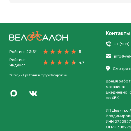
Контакты
На главную
+7 (909)
Рейтинг 2GIS*
5
info@vel
Рейтинг
4.7
Яндекс*
Смотреть
* Средний рейтинг в городе Хабаровске
Время работ
магазина:
Написать в Max
Ежедневно: c
Перейти во Вконтакте
по ХБК
ИП Девятко 
Владимиров
ИНН 2722927
ОГРН 308272