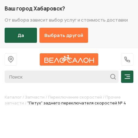
Ваш город Хабаровск?
От выбора зависит выбор услуг и стоимость доставки
Да
Выбрать другой
На главную
+7 (
Мен
Каталог
/
Запчасти
/
Переключение скоростей
/
Прочие
запчасти
/
"Петух" заднего переключателя скоростей № 4