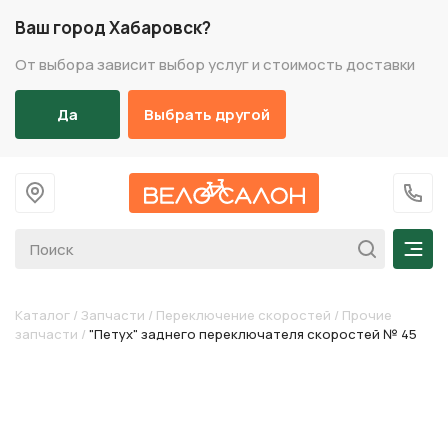
Ваш город Хабаровск?
От выбора зависит выбор услуг и стоимость доставки
Да
Выбрать другой
На главную
+7 (
Мен
Каталог
/
Запчасти
/
Переключение скоростей
/
Прочие
запчасти
/
"Петух" заднего переключателя скоростей № 45