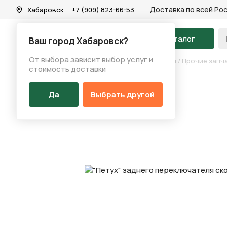
Доставка по всей Ро
Хабаровск
+7 (909) 823-66-53
На главную
Каталог
Ваш город Хабаровск?
От выбора зависит выбор услуг и
Каталог
/
Запчасти
/
Переключение скоростей
/
Прочие запч
стоимость доставки
Да
Выбрать другой