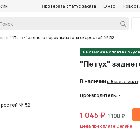
ссии
Проверить статус заказа
О нас
Новост
асти
/
"Петух" заднего переключателя скоростей № 52
+ Возможна оплата бонус
"Петух" задне
В наличии
в 5 магазинах
Производитель: -
1 045 ₽
1 100 ₽
Цена при оплате Онлайн