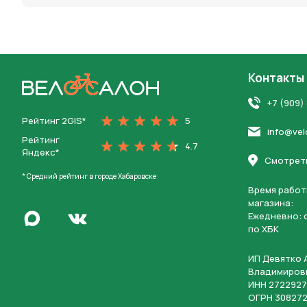
Контакты
На главную
+7 (909)
Рейтинг 2GIS*
5
info@vel
Рейтинг
4.7
Яндекс*
Смотреть
* Средний рейтинг в городе Хабаровске
Время работ
магазина:
Написать в Max
Ежедневно: c
Перейти во Вконтакте
по ХБК
ИП Девятко 
Владимиров
ИНН 2722927
ОГРН 308272