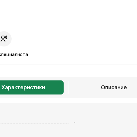
специалиста
Характеристики
Описание
Отправить
-
на кнопку “Отправить заявку”, вы даете
согласие на обработку
льных данных и соглашаетесь с политикой конфиденциальности