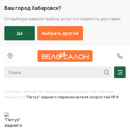
Ваш город Хабаровск?
От выбора зависит выбор услуг и стоимость доставки
Да
Выбрать другой
На главную
+7 (
Мен
Каталог
/
Запчасти
/
Переключение скоростей
/
Прочие
запчасти
/
"Петух" заднего переключателя скоростей № 6