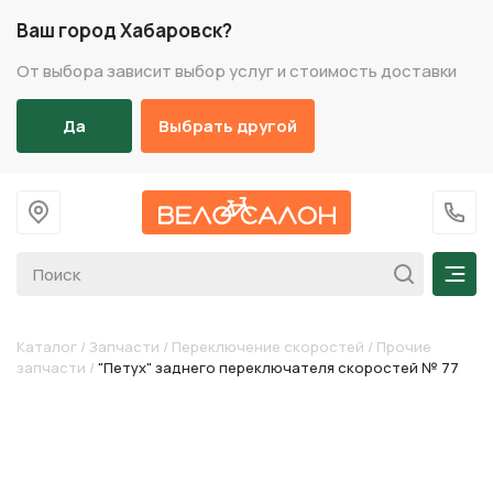
Ваш город Хабаровск?
От выбора зависит выбор услуг и стоимость доставки
Да
Выбрать другой
На главную
+7 (
Мен
Каталог
/
Запчасти
/
Переключение скоростей
/
Прочие
запчасти
/
"Петух" заднего переключателя скоростей № 77