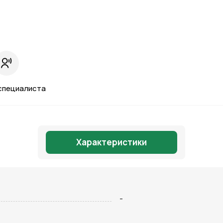
специалиста
Характеристики
Отправить
-
на кнопку “Отправить заявку”, вы даете
согласие на обработку
льных данных и соглашаетесь с политикой конфиденциальности