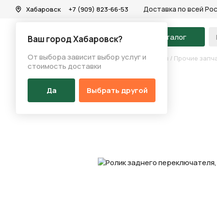
Доставка по всей Ро
Хабаровск
+7 (909) 823-66-53
На главную
Каталог
Ваш город Хабаровск?
От выбора зависит выбор услуг и
Каталог
/
Запчасти
/
Переключение скоростей
/
Прочие запч
стоимость доставки
Да
Выбрать другой