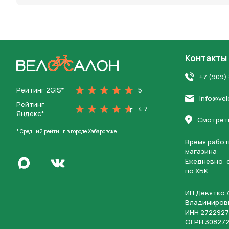
Контакты
На главную
+7 (909)
Рейтинг 2GIS*
5
info@vel
Рейтинг
4.7
Яндекс*
Смотреть
* Средний рейтинг в городе Хабаровске
Время работ
магазина:
Написать в Max
Ежедневно: c
Перейти во Вконтакте
по ХБК
ИП Девятко 
Владимиров
ИНН 2722927
ОГРН 308272