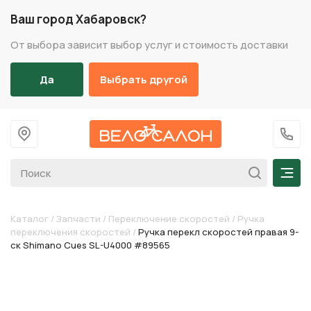
Ваш город Хабаровск?
От выбора зависит выбор услуг и стоимость доставки
Да
Выбрать другой
На главную
+7 (
Мен
Каталог
/
Запчасти
/
Переключение скоростей
/
Ручка
переключения скоростей
/
Ручка перекл скоростей правая 9-
ск Shimano Cues SL-U4000 #89565