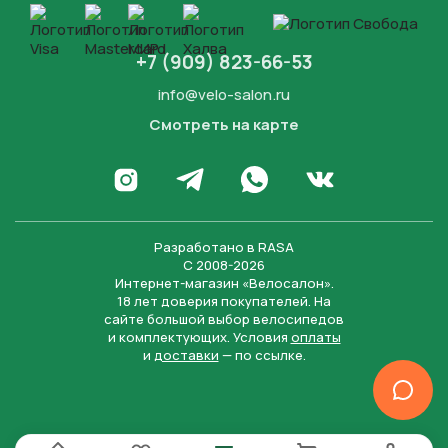
+7 (909) 823-66-53
info@velo-salon.ru
Смотреть на карте
Закрыть
Написать в WhatsApp
Перейти в Инстаграм
Написать в Телеграм
Перейти во Вконта
Разработано в
RASA
С 2008-2026
Интернет-магазин «Велосалон».
18 лет доверия покупателей. На
сайте большой выбор велосипедов
и комплектующих. Условия
оплаты
и
доставки
— по ссылке.
Отправить
Нажимая на кнопку “Отправить заявку”, вы даете