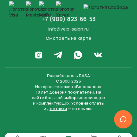
+7 (909) 823-66-53
info@velo-salon.ru
Смотреть на карте
Закрыть
Написать в WhatsApp
Перейти в Инстаграм
Написать в Телеграм
Перейти во Вконта
Разработано в
RASA
С 2008-2026
Интернет-магазин «Велосалон».
18 лет доверия покупателей. На
сайте большой выбор велосипедов
и комплектующих. Условия
оплаты
и
доставки
— по ссылке.
Отправить
Нажимая на кнопку “Отправить заявку”, вы даете