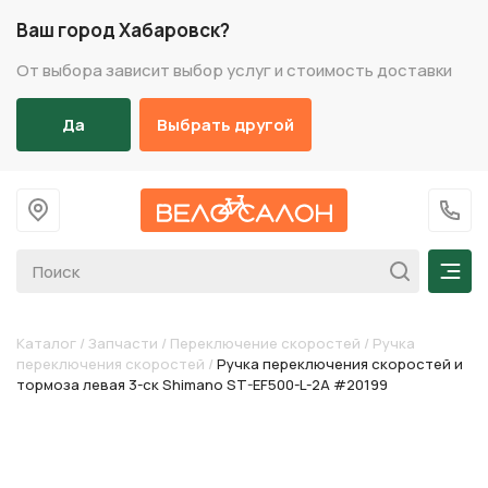
Ваш город Хабаровск?
От выбора зависит выбор услуг и стоимость доставки
Да
Выбрать другой
На главную
+7 (
Мен
Каталог
/
Запчасти
/
Переключение скоростей
/
Ручка
переключения скоростей
/
Ручка переключения скоростей и
тормоза левая 3-ск Shimano ST-EF500-L-2A #20199