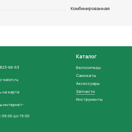
на кнопку “Отправить заявку”, вы даете
согласие на обработку
Комбинированная
льных данных и соглашаетесь с политикой конфиденциальности
Каталог
 823-66-53
Велосипеды
Самокаты
o-salon.ru
Аксессуары
Запчасти
 на карте
Инструменты
ы интернет-
 09:00 до 19:00