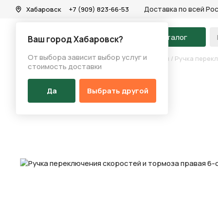
Доставка по всей Ро
Хабаровск
+7 (909) 823-66-53
На главную
Каталог
Ваш город Хабаровск?
От выбора зависит выбор услуг и
Каталог
/
Запчасти
/
Переключение скоростей
/
Ручка перек
стоимость доставки
Да
Выбрать другой