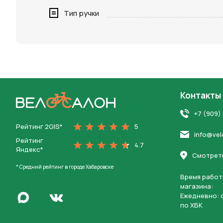
Нажимая 
Тип ручки
персона
Контакты
На главную
+7 (909)
Рейтинг 2GIS*
5
info@vel
Рейтинг
4.7
Яндекс*
Смотреть
* Средний рейтинг в городе Хабаровске
Время работ
магазина:
Написать в Max
Ежедневно: c
Перейти во Вконтакте
по ХБК