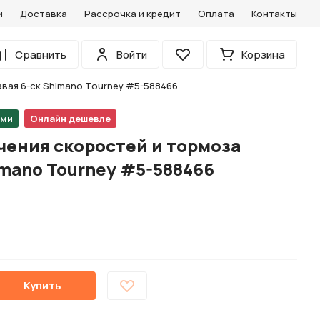
и
Доставка
Рассрочка и кредит
Оплата
Контакты
0
Сравнить
Войти
Корзина
Избранное
вая 6-ск Shimano Tourney #5-588466
ами
Онлайн дешевле
чения скоростей и тормоза
imano Tourney #5-588466
Купить