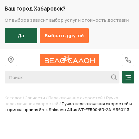
Ваш город Хабаровск?
От выбора зависит выбор услуг и стоимость доставки
Да
Выбрать другой
На главную
+7 (
Мен
Каталог
/
Запчасти
/
Переключение скоростей
/
Ручка
переключения скоростей
/
Ручка переключения скоростей и
тормоза правая 8-ск Shimano Altus ST-EF500-8R-2A #590113