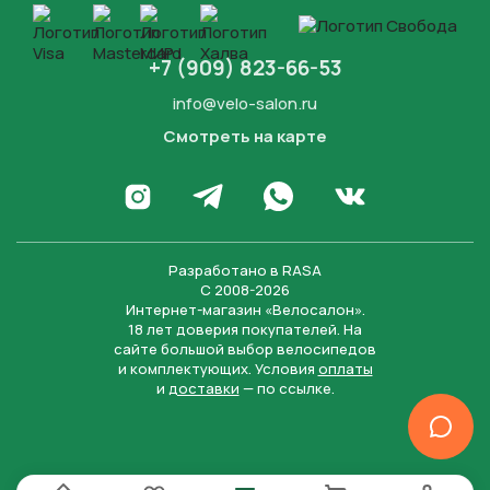
+7 (909) 823-66-53
info@velo-salon.ru
Смотреть на карте
Закрыть
Написать в WhatsApp
Перейти в Инстаграм
Написать в Телеграм
Перейти во Вконта
Разработано в
RASA
С 2008-2026
Интернет-магазин «Велосалон».
18 лет доверия покупателей. На
сайте большой выбор велосипедов
и комплектующих. Условия
оплаты
и
доставки
— по ссылке.
Отправить
Нажимая на кнопку “Отправить заявку”, вы даете