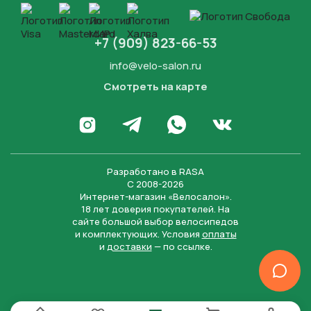
+7 (909) 823-66-53
info@velo-salon.ru
Смотреть на карте
Закрыть
Написать в WhatsApp
Перейти в Инстаграм
Написать в Телеграм
Перейти во Вконта
Разработано в
RASA
С 2008-2026
Интернет-магазин «Велосалон».
18 лет доверия покупателей. На
сайте большой выбор велосипедов
и комплектующих. Условия
оплаты
и
доставки
— по ссылке.
Отправить
Нажимая на кнопку “Отправить заявку”, вы даете