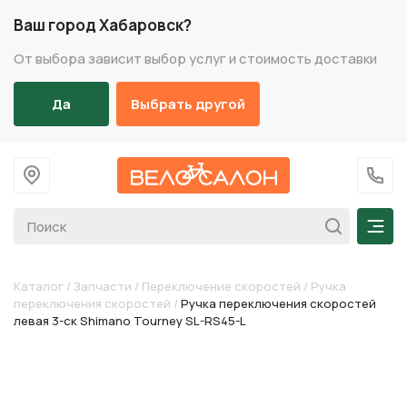
Ваш город Хабаровск?
От выбора зависит выбор услуг и стоимость доставки
Да
Выбрать другой
На главную
+7 (
Мен
Каталог
/
Запчасти
/
Переключение скоростей
/
Ручка
переключения скоростей
/
Ручка переключения скоростей
левая 3-ск Shimano Tourney SL-RS45-L