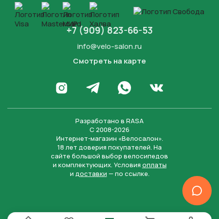
+7 (909) 823-66-53
info@velo-salon.ru
Смотреть на карте
Закрыть
Написать в WhatsApp
Перейти в Инстаграм
Написать в Телеграм
Перейти во Вконта
Разработано в
RASA
С 2008-2026
Интернет-магазин «Велосалон».
18 лет доверия покупателей. На
сайте большой выбор велосипедов
и комплектующих. Условия
оплаты
и
доставки
— по ссылке.
Отправить
Нажимая на кнопку “Отправить заявку”, вы даете