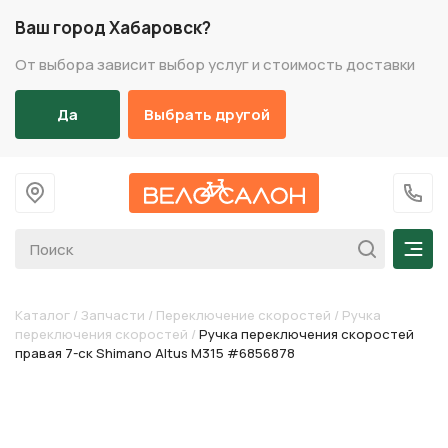
Ваш город Хабаровск?
От выбора зависит выбор услуг и стоимость доставки
Да
Выбрать другой
На главную
+7 (
Мен
Каталог
/
Запчасти
/
Переключение скоростей
/
Ручка
переключения скоростей
/
Ручка переключения скоростей
правая 7-ск Shimano Altus M315 #6856878