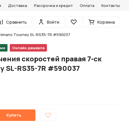
и
Доставка
Рассрочка и кредит
Оплата
Контакты
0
Сравнить
Войти
Корзина
Избранное
himano Tourney SL-RS35-7R #590037
ами
Онлайн дешевле
ения скоростей правая 7-ск
ey SL-RS35-7R #590037
Купить