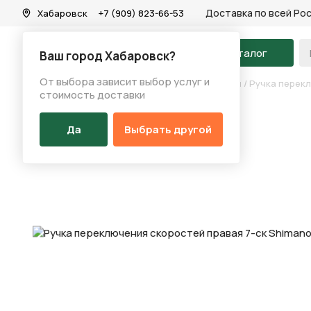
Доставка по всей Ро
Хабаровск
+7 (909) 823-66-53
На главную
Каталог
Ваш город Хабаровск?
От выбора зависит выбор услуг и
Каталог
/
Запчасти
/
Переключение скоростей
/
Ручка перек
стоимость доставки
Да
Выбрать другой