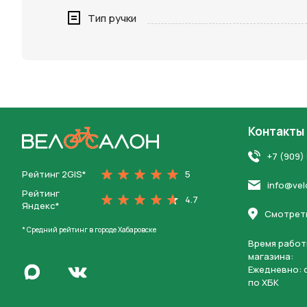
Нажимая 
Тип ручки
персона
Контакты
На главную
+7 (909)
Рейтинг 2GIS*
5
info@vel
Рейтинг
4.7
Яндекс*
Смотреть
* Средний рейтинг в городе Хабаровске
Время работ
магазина:
Написать в Max
Ежедневно: c
Перейти во Вконтакте
по ХБК