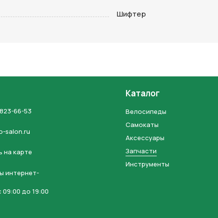
на кнопку “Отправить заявку”, вы даете
согласие на обработку
Шифтер
льных данных и соглашаетесь с политикой конфиденциальности
Каталог
 823-66-53
Велосипеды
Самокаты
o-salon.ru
Аксессуары
Запчасти
 на карте
Инструменты
ы интернет-
 09:00 до 19:00