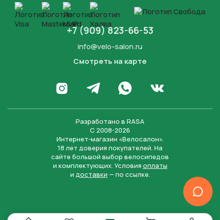
+7 (909) 823-66-53
info@velo-salon.ru
Смотреть на карте
Закрыть
Написать в WhatsApp
Перейти в Инстаграм
Написать в Телеграм
Перейти во Вконта
Разработано в
RASA
С 2008-2026
Интернет-магазин «Велосалон».
18 лет доверия покупателей. На
сайте большой выбор велосипедов
и комплектующих. Условия
оплаты
и
доставки
— по ссылке.
Отправить
Нажимая на кнопку “Отправить заявку”, вы даете