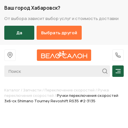
Ваш город Хабаровск?
От выбора зависит выбор услуг и стоимость доставки
Да
Выбрать другой
На главную
+7 (
Мен
Каталог
/
Запчасти
/
Переключение скоростей
/
Ручка
переключения скоростей
/
Ручки переключения скоростей
3х6-ск Shimano Tourney Revoshift RS35 #2-3135