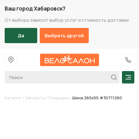
Ваш город Хабаровск?
От выбора зависит выбор услуг и стоимость доставки
Да
Выбрать другой
На главную
+7 (
Мен
Каталог
/
Запчасти
/
Покрышка
/
Шина 260х55 #30711260