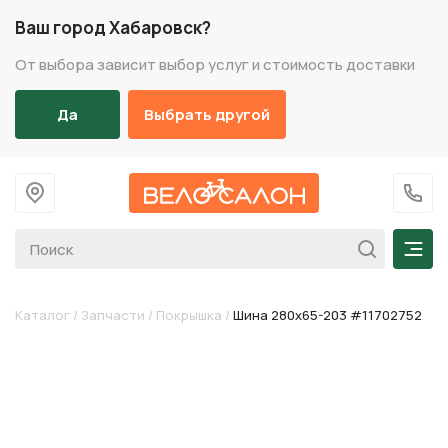
Ваш город Хабаровск?
От выбора зависит выбор услуг и стоимость доставки
Да
Выбрать другой
На главную
+7 (
Мен
Каталог
/
Запчасти
/
Покрышка
/
Шина 280х65-203 #11702752