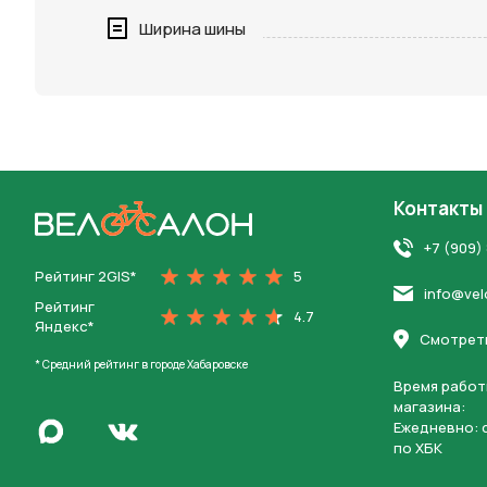
Нажимая 
Ширина шины
персона
Контакты
На главную
+7 (909)
Рейтинг 2GIS*
5
info@vel
Рейтинг
4.7
Яндекс*
Смотреть
* Средний рейтинг в городе Хабаровске
Время работ
магазина:
Написать в Max
Ежедневно: c
Перейти во Вконтакте
по ХБК