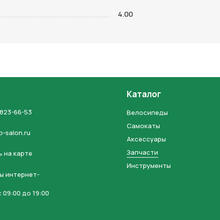
на кнопку “Отправить заявку”, вы даете
согласие на обработку
4.00
льных данных и соглашаетесь с политикой конфиденциальности
Каталог
 823-66-53
Велосипеды
Самокаты
o-salon.ru
Аксессуары
Запчасти
 на карте
Инструменты
ы интернет-
 09:00 до 19:00