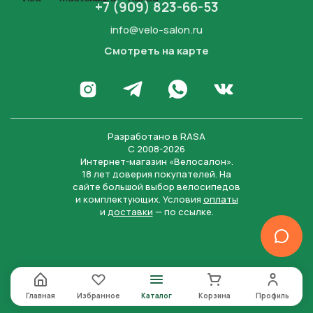
+7 (909) 823-66-53
info@velo-salon.ru
Смотреть на карте
Закрыть
Написать в WhatsApp
Перейти в Инстаграм
Написать в Телеграм
Перейти во Вконта
Разработано в
RASA
С 2008-2026
Интернет-магазин «Велосалон».
18 лет доверия покупателей. На
сайте большой выбор велосипедов
и комплектующих. Условия
оплаты
и
доставки
— по ссылке.
Отправить
Нажимая на кнопку “Отправить заявку”, вы даете
согласие на обработку персональных данных и
соглашаетесь с политикой конфиденциальности
Главная
Избранное
Каталог
Корзина
Профиль