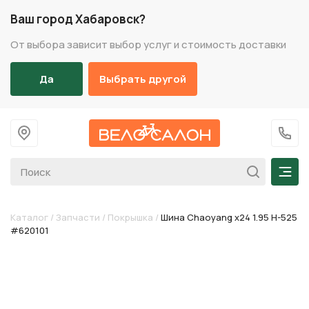
Ваш город Хабаровск?
От выбора зависит выбор услуг и стоимость доставки
Да
Выбрать другой
На главную
+7 (
Мен
Каталог
/
Запчасти
/
Покрышка
/
Шина Chaoyang х24 1.95 H-525
#620101