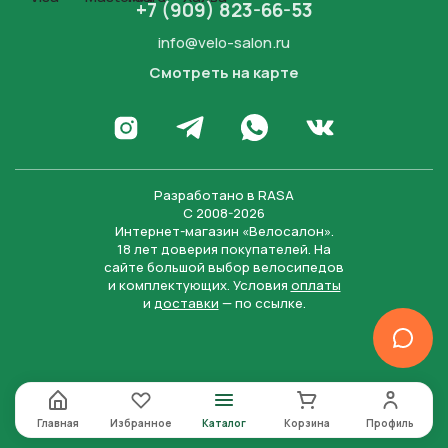
+7 (909) 823-66-53
info@velo-salon.ru
Смотреть на карте
Закрыть
Написать в WhatsApp
Перейти в Инстаграм
Написать в Телеграм
Перейти во Вконта
Разработано в
RASA
С 2008-2026
Интернет-магазин «Велосалон».
18 лет доверия покупателей. На
сайте большой выбор велосипедов
и комплектующих. Условия
оплаты
и
доставки
— по ссылке.
Отправить
Нажимая на кнопку “Отправить заявку”, вы даете
согласие на обработку персональных данных и
соглашаетесь с политикой конфиденциальности
Главная
Избранное
Каталог
Корзина
Профиль