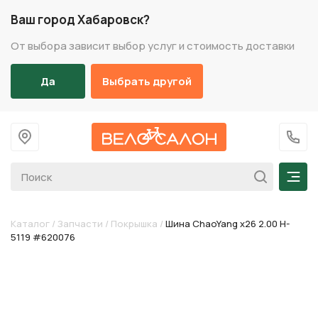
Ваш город Хабаровск?
От выбора зависит выбор услуг и стоимость доставки
Да
Выбрать другой
На главную
+7 (
Мен
Каталог
/
Запчасти
/
Покрышка
/
Шина ChaoYang х26 2.00 H-
5119 #620076