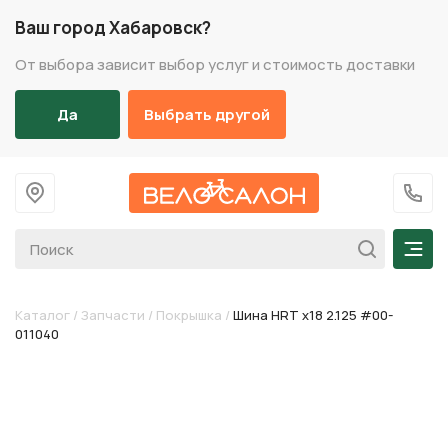
Ваш город Хабаровск?
От выбора зависит выбор услуг и стоимость доставки
Да
Выбрать другой
На главную
+7 (
Мен
Каталог
/
Запчасти
/
Покрышка
/
Шина HRT х18 2.125 #00-
011040