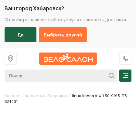
Ваш город Хабаровск?
От выбора зависит выбор услуг и стоимость доставки
Да
Выбрать другой
На главную
+7 (
Мен
Каталог
/
Запчасти
/
Покрышка
/
Шина Kenda х14 1.50 K.193 #5-
521401