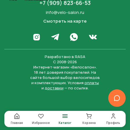
+7 (909) 823-66-53
info@velo-salon.ru
Смотреть на карте
Закрыть
Написать в WhatsApp
Перейти в Инстаграм
Написать в Телеграм
Перейти во Вконта
Разработано в
RASA
С 2008-2026
Интернет-магазин «Велосалон».
18 лет доверия покупателей. На
сайте большой выбор велосипедов
и комплектующих. Условия
оплаты
и
доставки
— по ссылке.
Отправить
Нажимая на кнопку “Отправить заявку”, вы даете
согласие на обработку персональных данных и
соглашаетесь с политикой конфиденциальности
Главная
Избранное
Каталог
Корзина
Профиль