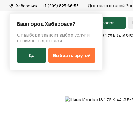
Доставка по всей Ро
Хабаровск
+7 (909) 823-66-53
На главную
Каталог
Ваш город Хабаровск?
От выбора зависит выбор услуг и
Каталог
/
Запчасти
/
Покрышка
/
Шина Kenda х18 1.75 K.44 #5-5
стоимость доставки
Да
Выбрать другой