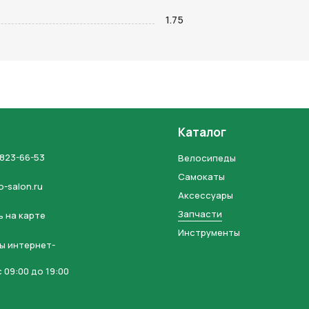
на кнопку “Отправить заявку”, вы даете
согласие на обработку
1.75
льных данных и соглашаетесь с политикой конфиденциальности
Каталог
 823-66-53
Велосипеды
Самокаты
o-salon.ru
Аксессуары
Запчасти
 на карте
Инструменты
ы интернет-
 09:00 до 19:00