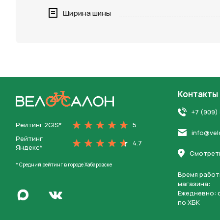
Нажимая 
Ширина шины
персона
Контакты
На главную
+7 (909)
Рейтинг 2GIS*
5
info@vel
Рейтинг
4.7
Яндекс*
Смотреть
* Средний рейтинг в городе Хабаровске
Время работ
магазина:
Написать в Max
Ежедневно: c
Перейти во Вконтакте
по ХБК