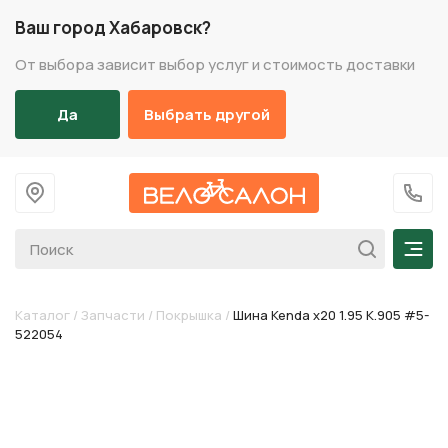
Ваш город Хабаровск?
От выбора зависит выбор услуг и стоимость доставки
Да
Выбрать другой
На главную
+7 (
Мен
Каталог
/
Запчасти
/
Покрышка
/
Шина Kenda х20 1.95 K.905 #5-
522054