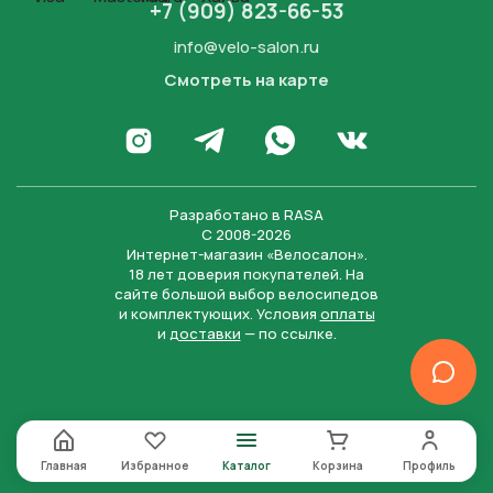
+7 (909) 823-66-53
info@velo-salon.ru
Смотреть на карте
Закрыть
Написать в WhatsApp
Перейти в Инстаграм
Написать в Телеграм
Перейти во Вконта
Разработано в
RASA
С 2008-2026
Интернет-магазин «Велосалон».
18 лет доверия покупателей. На
сайте большой выбор велосипедов
и комплектующих. Условия
оплаты
и
доставки
— по ссылке.
Отправить
Нажимая на кнопку “Отправить заявку”, вы даете
согласие на обработку персональных данных и
соглашаетесь с политикой конфиденциальности
Главная
Избранное
Каталог
Корзина
Профиль