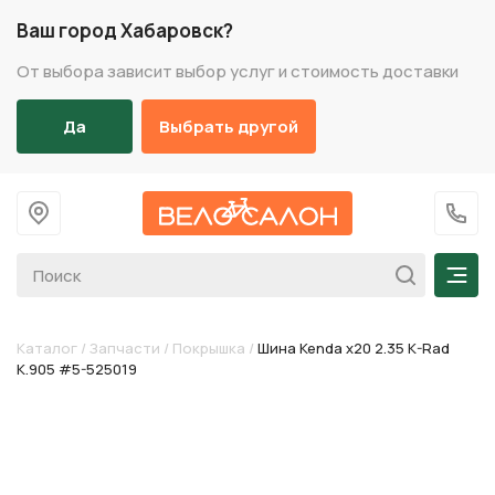
Ваш город Хабаровск?
От выбора зависит выбор услуг и стоимость доставки
Да
Выбрать другой
На главную
+7 (
Мен
Каталог
/
Запчасти
/
Покрышка
/
Шина Kenda х20 2.35 K-Rad
K.905 #5-525019