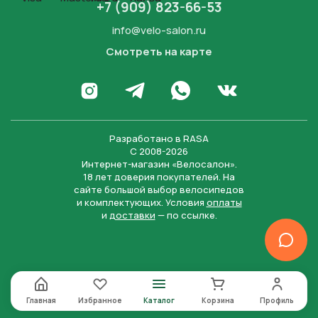
+7 (909) 823-66-53
info@velo-salon.ru
Смотреть на карте
Закрыть
Написать в WhatsApp
Перейти в Инстаграм
Написать в Телеграм
Перейти во Вконта
Разработано в
RASA
С 2008-2026
Интернет-магазин «Велосалон».
18 лет доверия покупателей. На
сайте большой выбор велосипедов
и комплектующих. Условия
оплаты
и
доставки
— по ссылке.
Отправить
Нажимая на кнопку “Отправить заявку”, вы даете
согласие на обработку персональных данных и
соглашаетесь с политикой конфиденциальности
Главная
Избранное
Каталог
Корзина
Профиль