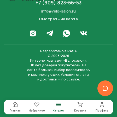
+7 (909) 823-66-53
info@velo-salon.ru
Смотреть на карте
Закрыть
Написать в WhatsApp
Перейти в Инстаграм
Написать в Телеграм
Перейти во Вконта
Разработано в
RASA
С 2008-2026
Интернет-магазин «Велосалон».
18 лет доверия покупателей. На
сайте большой выбор велосипедов
и комплектующих. Условия
оплаты
и
доставки
— по ссылке.
Отправить
Нажимая на кнопку “Отправить заявку”, вы даете
согласие на обработку персональных данных и
соглашаетесь с политикой конфиденциальности
Главная
Избранное
Каталог
Корзина
Профиль