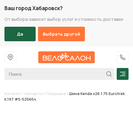
Ваш город Хабаровск?
От выбора зависит выбор услуг и стоимость доставки
Да
Выбрать другой
На главную
+7 (
Мен
Каталог
/
Запчасти
/
Покрышка
/
Шина Kenda х26 1.75 Eurotrek
K.197 #5-525654