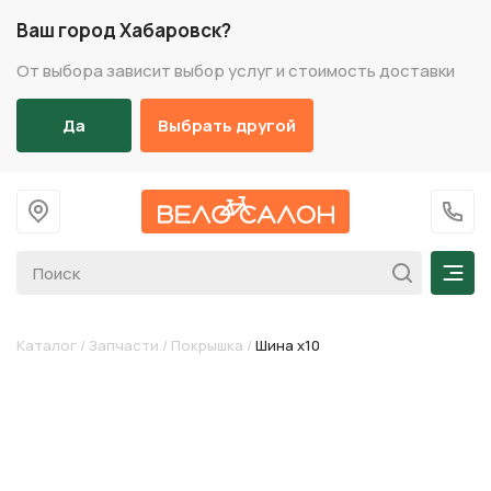
Ваш город Хабаровск?
От выбора зависит выбор услуг и стоимость доставки
Да
Выбрать другой
На главную
+7 (
Мен
Каталог
/
Запчасти
/
Покрышка
/
Шина х10