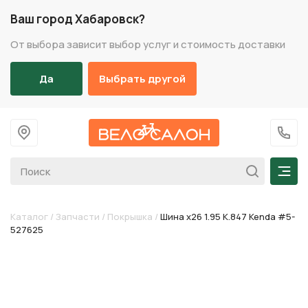
Ваш город Хабаровск?
От выбора зависит выбор услуг и стоимость доставки
Да
Выбрать другой
На главную
+7 (
Мен
Каталог
/
Запчасти
/
Покрышка
/
Шина х26 1.95 K.847 Kenda #5-
527625