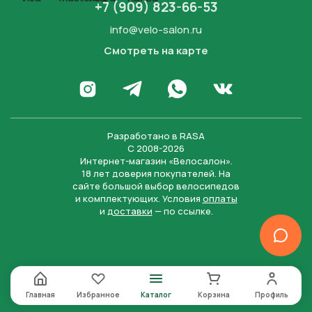
+7 (909) 823-66-53
info@velo-salon.ru
Смотреть на карте
Закрыть
Написать в WhatsApp
Перейти в Инстаграм
Написать в Телеграм
Перейти во Вконта
Разработано в
RASA
С 2008-2026
Интернет-магазин «Велосалон».
18 лет доверия покупателей. На
сайте большой выбор велосипедов
и комплектующих. Условия
оплаты
и
доставки
— по ссылке.
Отправить
Нажимая на кнопку “Отправить заявку”, вы даете
согласие на обработку персональных данных и
соглашаетесь с политикой конфиденциальности
Главная
Избранное
Каталог
Корзина
Профиль