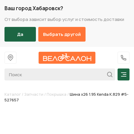
Ваш город Хабаровск?
От выбора зависит выбор услуг и стоимость доставки
Да
Выбрать другой
На главную
+7 (
Мен
Каталог
/
Запчасти
/
Покрышка
/
Шина х26 1.95 Kenda K.829 #5-
527657