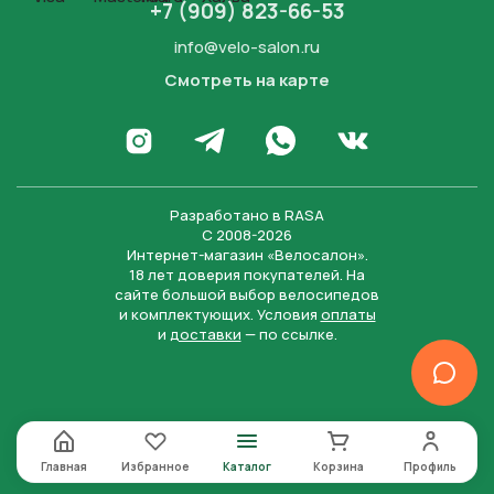
+7 (909) 823-66-53
info@velo-salon.ru
Смотреть на карте
Закрыть
Написать в WhatsApp
Перейти в Инстаграм
Написать в Телеграм
Перейти во Вконта
Разработано в
RASA
С 2008-2026
Интернет-магазин «Велосалон».
18 лет доверия покупателей. На
сайте большой выбор велосипедов
и комплектующих. Условия
оплаты
и
доставки
— по ссылке.
Отправить
Нажимая на кнопку “Отправить заявку”, вы даете
согласие на обработку персональных данных и
соглашаетесь с политикой конфиденциальности
Главная
Избранное
Каталог
Корзина
Профиль