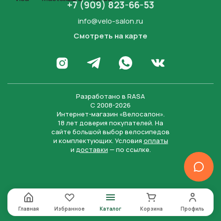
+7 (909) 823-66-53
info@velo-salon.ru
Смотреть на карте
Закрыть
Написать в WhatsApp
Перейти в Инстаграм
Написать в Телеграм
Перейти во Вконта
Разработано в
RASA
С 2008-2026
Интернет-магазин «Велосалон».
18 лет доверия покупателей. На
сайте большой выбор велосипедов
и комплектующих. Условия
оплаты
и
доставки
— по ссылке.
Отправить
Нажимая на кнопку “Отправить заявку”, вы даете
согласие на обработку персональных данных и
соглашаетесь с политикой конфиденциальности
Главная
Избранное
Каталог
Корзина
Профиль