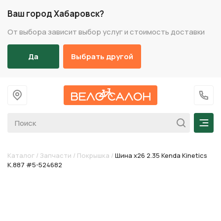
Ваш город Хабаровск?
От выбора зависит выбор услуг и стоимость доставки
Да
Выбрать другой
На главную
+7 (
Мен
Каталог
/
Запчасти
/
Покрышка
/
Шина х26 2.35 Kenda Kinetics
K.887 #5-524682