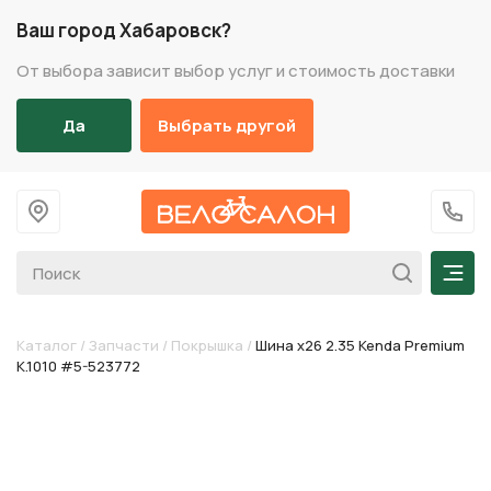
Ваш город Хабаровск?
От выбора зависит выбор услуг и стоимость доставки
Да
Выбрать другой
На главную
+7 (
Мен
Каталог
/
Запчасти
/
Покрышка
/
Шина х26 2.35 Kenda Premium
K.1010 #5-523772