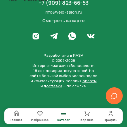
+7 (909) 823-66-53
info@velo-salon.ru
Смотреть на карте
Закрыть
Написать в WhatsApp
Перейти в Инстаграм
Написать в Телеграм
Перейти во Вконта
Разработано в
RASA
С 2008-2026
Интернет-магазин «Велосалон».
18 лет доверия покупателей. На
сайте большой выбор велосипедов
и комплектующих. Условия
оплаты
и
доставки
— по ссылке.
Отправить
Нажимая на кнопку “Отправить заявку”, вы даете
согласие на обработку персональных данных и
соглашаетесь с политикой конфиденциальности
Главная
Избранное
Каталог
Корзина
Профиль