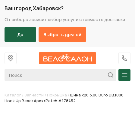
Ваш город Хабаровск?
От выбора зависит выбор услуг и стоимость доставки
Да
Выбрать другой
На главную
+7 (
Мен
Каталог
/
Запчасти
/
Покрышка
/
Шина х26 3.00 Duro DB.1006
Hook Up Bead+Apex+Patch #178452