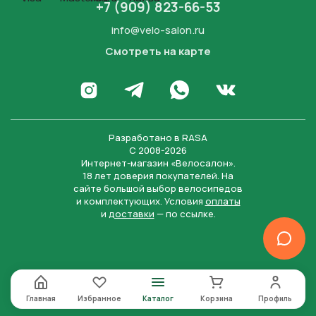
+7 (909) 823-66-53
info@velo-salon.ru
Смотреть на карте
Закрыть
Написать в WhatsApp
Перейти в Инстаграм
Написать в Телеграм
Перейти во Вконта
Разработано в
RASA
С 2008-2026
Интернет-магазин «Велосалон».
18 лет доверия покупателей. На
сайте большой выбор велосипедов
и комплектующих. Условия
оплаты
и
доставки
— по ссылке.
Отправить
Нажимая на кнопку “Отправить заявку”, вы даете
согласие на обработку персональных данных и
соглашаетесь с политикой конфиденциальности
Главная
Избранное
Каталог
Корзина
Профиль