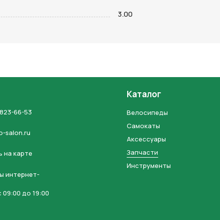
на кнопку “Отправить заявку”, вы даете
согласие на обработку
3.00
льных данных и соглашаетесь с политикой конфиденциальности
Каталог
 823-66-53
Велосипеды
Самокаты
o-salon.ru
Аксессуары
Запчасти
 на карте
Инструменты
ы интернет-
 09:00 до 19:00