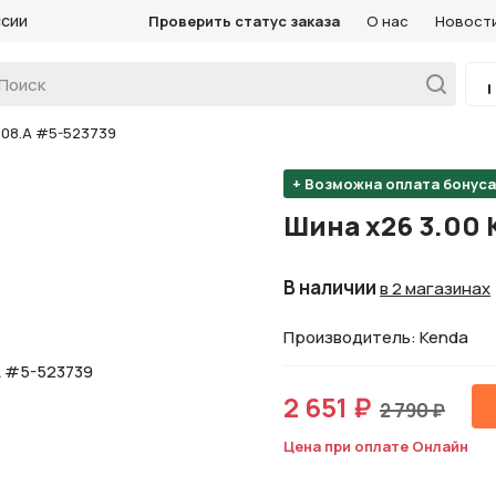
ссии
Проверить статус заказа
О нас
Новост
1008.A #5-523739
+ Возможна оплата бонус
Шина х26 3.00 
В наличии
в 2 магазинах
Производитель: Kenda
2 651 ₽
2 790 ₽
Цена при оплате Онлайн