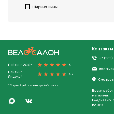
Нажимая 
Ширина шины
персона
Контакты
На главную
+7 (909)
Рейтинг 2GIS*
5
info@vel
Рейтинг
4.7
Яндекс*
Смотреть
* Средний рейтинг в городе Хабаровске
Время работ
магазина:
Написать в Max
Ежедневно: c
Перейти во Вконтакте
по ХБК