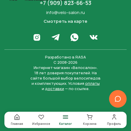
+7 (909) 823-66-53
info@velo-salon.ru
Смотреть на карте
Закрыть
Написать в WhatsApp
Перейти в Инстаграм
Написать в Телеграм
Перейти во Вконта
Разработано в
RASA
С 2008-2026
Интернет-магазин «Велосалон».
18 лет доверия покупателей. На
сайте большой выбор велосипедов
и комплектующих. Условия
оплаты
и
доставки
— по ссылке.
Отправить
Нажимая на кнопку “Отправить заявку”, вы даете
согласие на обработку персональных данных и
соглашаетесь с политикой конфиденциальности
Главная
Избранное
Каталог
Корзина
Профиль