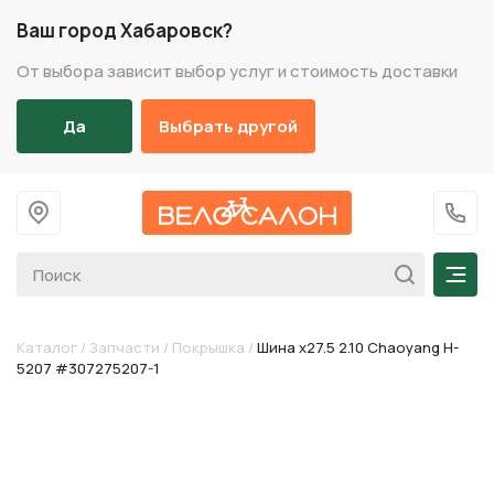
Ваш город Хабаровск?
От выбора зависит выбор услуг и стоимость доставки
Да
Выбрать другой
На главную
+7 (
Мен
Каталог
/
Запчасти
/
Покрышка
/
Шина х27.5 2.10 Chaoyang H-
5207 #307275207-1