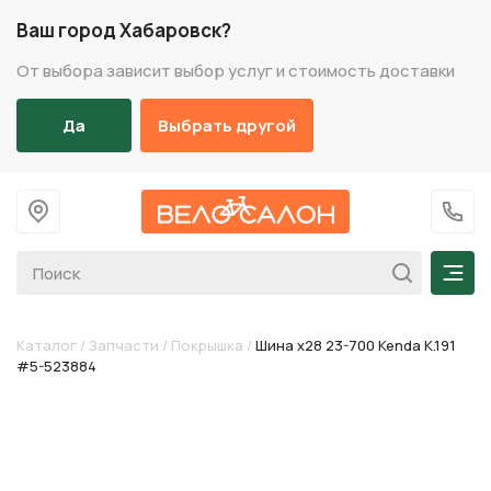
Ваш город Хабаровск?
От выбора зависит выбор услуг и стоимость доставки
Да
Выбрать другой
На главную
+7 (
Мен
Каталог
/
Запчасти
/
Покрышка
/
Шина х28 23-700 Kenda K.191
#5-523884