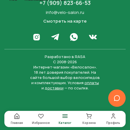
+7 (909) 823-66-53
info@velo-salon.ru
Смотреть на карте
Закрыть
Написать в WhatsApp
Перейти в Инстаграм
Написать в Телеграм
Перейти во Вконта
Разработано в
RASA
С 2008-2026
Интернет-магазин «Велосалон».
18 лет доверия покупателей. На
сайте большой выбор велосипедов
и комплектующих. Условия
оплаты
и
доставки
— по ссылке.
Отправить
Нажимая на кнопку “Отправить заявку”, вы даете
согласие на обработку персональных данных и
соглашаетесь с политикой конфиденциальности
Главная
Избранное
Каталог
Корзина
Профиль