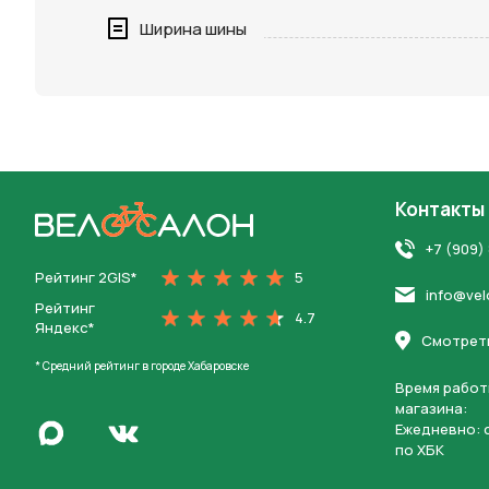
Нажимая 
Ширина шины
персона
Контакты
На главную
+7 (909)
Рейтинг 2GIS*
5
info@vel
Рейтинг
4.7
Яндекс*
Смотреть
* Средний рейтинг в городе Хабаровске
Время работ
магазина:
Написать в Max
Ежедневно: c
Перейти во Вконтакте
по ХБК