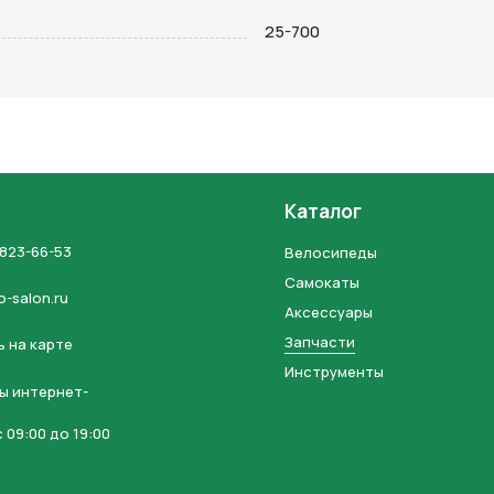
на кнопку “Отправить заявку”, вы даете
согласие на обработку
25-700
льных данных и соглашаетесь с политикой конфиденциальности
Каталог
 823-66-53
Велосипеды
Самокаты
o-salon.ru
Аксессуары
Запчасти
 на карте
Инструменты
ы интернет-
 09:00 до 19:00