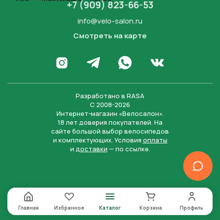
+7 (909) 823-66-53
info@velo-salon.ru
Смотреть на карте
Закрыть
Написать в WhatsApp
Перейти в Инстаграм
Написать в Телеграм
Перейти во Вконта
Разработано в
RASA
С 2008-2026
Интернет-магазин «Велосалон».
18 лет доверия покупателей. На
сайте большой выбор велосипедов
и комплектующих. Условия
оплаты
и
доставки
— по ссылке.
Отправить
Нажимая на кнопку “Отправить заявку”, вы даете
согласие на обработку персональных данных и
соглашаетесь с политикой конфиденциальности
Главная
Избранное
Каталог
Корзина
Профиль