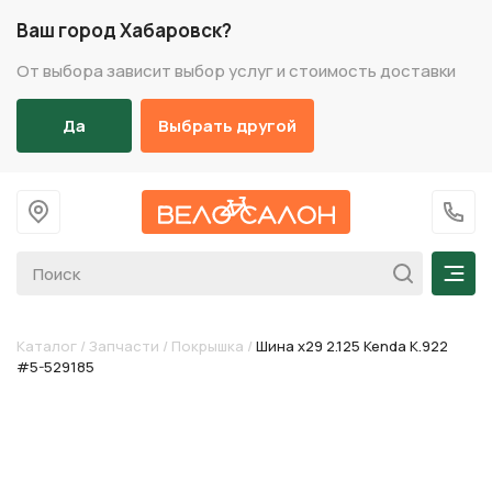
Ваш город Хабаровск?
От выбора зависит выбор услуг и стоимость доставки
Да
Выбрать другой
На главную
+7 (
Мен
Каталог
/
Запчасти
/
Покрышка
/
Шина х29 2.125 Kenda K.922
#5-529185