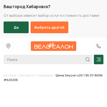
Ваш город Хабаровск?
От выбора зависит выбор услуг и стоимость доставки
Да
Выбрать другой
На главную
+7 (
Мен
Каталог
/
Запчасти
/
Покрышка
/
Шина Seyoun х20 1.95 SY-B006
#620206