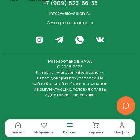
+7 (909) 823-66-53
info@velo-salon.ru
Смотреть на карте
Закрыть
Написать в WhatsApp
Перейти в Инстаграм
Написать в Телеграм
Перейти во Вконта
Разработано в
RASA
С 2008-2026
Интернет-магазин «Велосалон».
18 лет доверия покупателей. На
сайте большой выбор велосипедов
и комплектующих. Условия
оплаты
и
доставки
— по ссылке.
Отправить
Нажимая на кнопку “Отправить заявку”, вы даете
согласие на обработку персональных данных и
соглашаетесь с политикой конфиденциальности
Главная
Избранное
Каталог
Корзина
Профиль