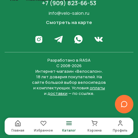
+7 (909) 823-66-53
info@velo-salon.ru
Смотреть на карте
Закрыть
Написать в WhatsApp
Перейти в Инстаграм
Написать в Телеграм
Перейти во Вконта
Разработано в
RASA
С 2008-2026
Интернет-магазин «Велосалон».
18 лет доверия покупателей. На
сайте большой выбор велосипедов
и комплектующих. Условия
оплаты
и
доставки
— по ссылке.
Отправить
Нажимая на кнопку “Отправить заявку”, вы даете
согласие на обработку персональных данных и
соглашаетесь с политикой конфиденциальности
Главная
Избранное
Каталог
Корзина
Профиль