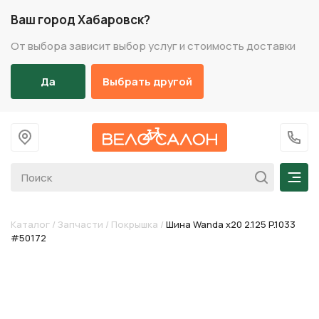
Ваш город Хабаровск?
От выбора зависит выбор услуг и стоимость доставки
Да
Выбрать другой
На главную
+7 (
Мен
Каталог
/
Запчасти
/
Покрышка
/
Шина Wanda х20 2.125 P.1033
#50172